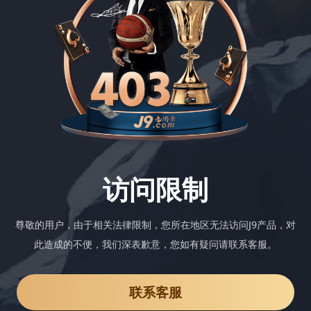
访问限制
尊敬的用户，由于相关法律限制，您所在地区无法访问J9产品，对
此造成的不便，我们深表歉意，您如有疑问请联系客服。
联系客服